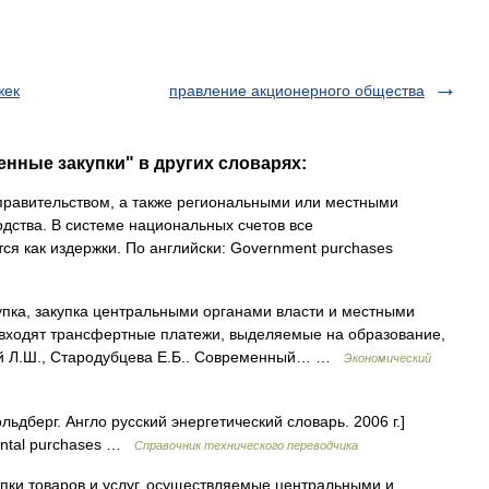
жек
правление акционерного общества
енные закупки" в других словарях:
равительством, а также региональными или местными
одства. В системе национальных счетов все
ся как издержки. По английски: Government purchases
пка, закупка центральными органами власти и местными
е входят трансфертные платежи, выделяемые на образование,
кий Л.Ш., Стародубцева Е.Б.. Современный… …
Экономический
ьдберг. Англо русский энергетический словарь. 2006 г.]
ental purchases …
Справочник технического переводчика
пки товаров и услуг, осуществляемые центральными и