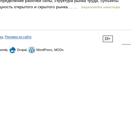
пределение рабочей силы, структура рынка труда, субъекты
сущность открытого и скрытого рынка… …
Энциклопедия инвестора
ка
,
Реклама на сайте
18+
omla,
Drupal,
WordPress, MODx.