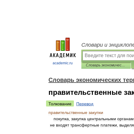
Словари и энциклоп
academic.ru
Словарь экономических терминов
Словарь экономических те
правительственные за
Толкование
Перевод
правительственные
закупки
покупка
,
закупка
центральными
органам
не
входят
трансфертные
платежи
,
выдел