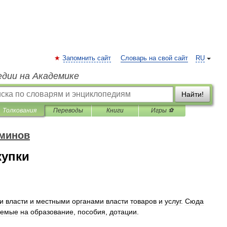
Запомнить сайт
Словарь на свой сайт
RU
едии на Академике
Найти!
Толкования
Переводы
Книги
Игры ⚽
рминов
купки
и
власти
и
местными
органами
власти
товаров
и
услуг
.
Сюда
яемые
на
образование
,
пособия
,
дотации
.