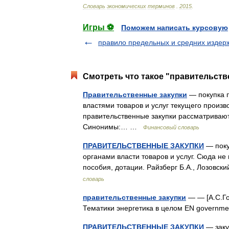
Словарь
экономических
терминов
.
2015
.
Игры ⚽
Поможем написать курсовую
правило предельных и средних издер
Смотреть что такое "правительств
Правительственные закупки
— покупка п
властями товаров и услуг текущего произв
правительственные закупки рассматривают
Синонимы:… …
Финансовый словарь
ПРАВИТЕЛЬСТВЕННЫЕ ЗАКУПКИ
— поку
органами власти товаров и услуг. Сюда н
пособия, дотации. Райзберг Б.А., Лозовс
словарь
правительственные закупки
— — [А.С.Гол
Тематики энергетика в целом EN governm
ПРАВИТЕЛЬСТВЕННЫЕ ЗАКУПКИ
— заку